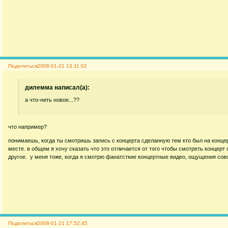
Поделиться
2008-01-21 13:11:02
дилемма написал(а):
а что-нить новое...??
что например?
понимаешь, когда ты смотришь запись с концерта сделанную тем кто был на концер
месте. в общем я хочу сказать что это отличается от того чтобы смотреть концерт
другое. у меня тоже, когда я смотрю фанатсткие концертные видео, ощущения сов
Поделиться
2008-01-21 17:52:45