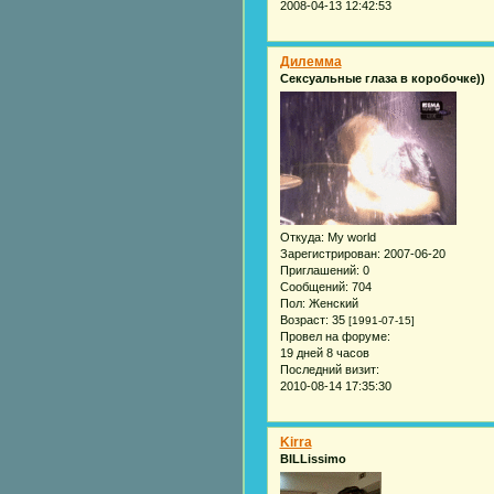
2008-04-13 12:42:53
Дилемма
Сексуальные глаза в коробочке))
Откуда:
My world
Зарегистрирован
: 2007-06-20
Приглашений:
0
Сообщений:
704
Пол:
Женский
Возраст:
35
[1991-07-15]
Провел на форуме:
19 дней 8 часов
Последний визит:
2010-08-14 17:35:30
Kirra
BILLissimo