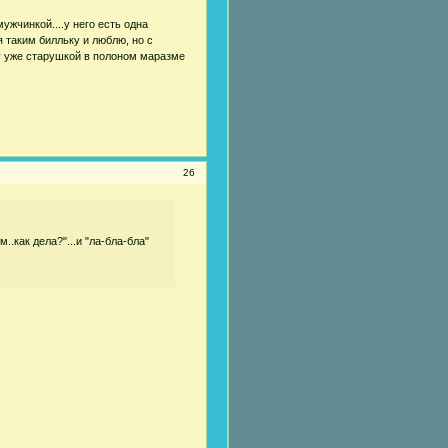
жчинкой....у него есть одна
я таким билльку и люблю, но с
ду уже старушкой в полоном маразме
26
..как дела?"...и "ла-бла-бла"