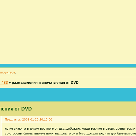
рируйтесь
.
 483
»
размышления и впечатления от DVD
ления от DVD
Поделиться
2008-01-20 20:15:50
ну не знаю...я в диком восторге от двд....обожаю, когда токи не в своих сценических
со стороны билла, вполне понятна….на то он и билл....я думаю, что для билльки оч