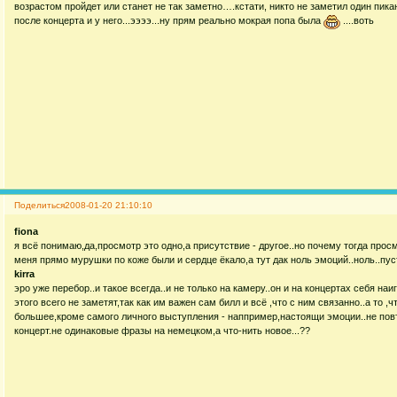
возрастом пройдет или станет не так заметно….кстати, никто не заметил один пикан
после концерта и у него...ээээ...ну прям реально мокрая попа была
....воть
Поделиться
2008-01-20 21:10:10
fiona
я всё понимаю,да,просмотр это одно,а присутствие - другое..но почему тогда прос
меня прямо мурушки по коже были и сердце ёкало,а тут дак ноль эмоций..ноль..пус
kirra
эро уже перебор..и такое всегда..и не только на камеру..он и на концертах себя на
этого всего не заметят,так как им важен сам билл и всё ,что с ним связанно..а то 
большее,кроме самого личного выступления - наппример,настоящи эмоции..не пов
концерт.не одинаковые фразы на немецком,а что-нить новое...??