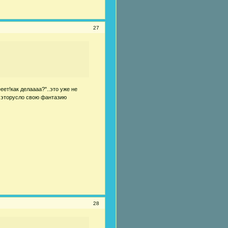
27
еет!как делаааа?"..это уже не
 в эторусло свою фантазию
28