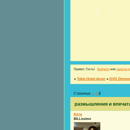
Привет, Гость!
Войдите
или
зарегист
»
Tokio Hotel 4ever
»
DVD Zimmer
Страница:
«
1
2
размышления и впечат
Kirra
BILLissimo