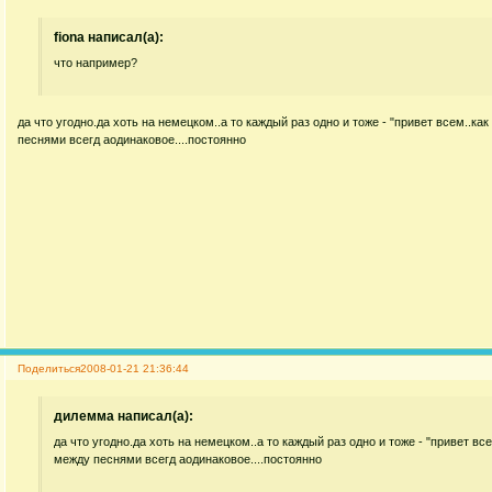
fiona написал(а):
что например?
да что угодно.да хоть на немецком..а то каждый раз одно и тоже - "привет всем..как
песнями всегд аодинаковое....постоянно
Поделиться
2008-01-21 21:36:44
дилемма написал(а):
да что угодно.да хоть на немецком..а то каждый раз одно и тоже - "привет всем
между песнями всегд аодинаковое....постоянно