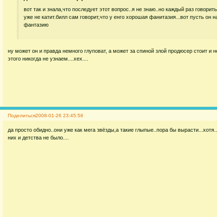
вот так и знала,что последует этот вопрос..я не знаю..но каждый раз говорит
уже не катит.билл сам говорит,что у енго хорошая фанитазия...вот пусть он 
фантазию
ну может он и правда немного глуповат, а может за спиной злой продюсер стоит и 
этого никогда не узнаем....хех....
Поделиться
2008-01-26 23:45:56
да просто обидно..они уже как мега звёзды,а такие глыпые..пора бы вырасти...хотя.
них и детства не было....