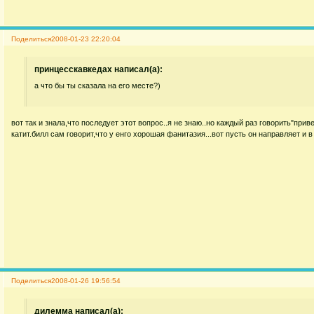
Поделиться
2008-01-23 22:20:04
принцесскавкедах написал(а):
а что бы ты сказала на его месте?)
вот так и знала,что последует этот вопрос..я не знаю..но каждый раз говорить"приве
катит.билл сам говорит,что у енго хорошая фанитазия...вот пусть он направляет и
Поделиться
2008-01-26 19:56:54
дилемма написал(а):