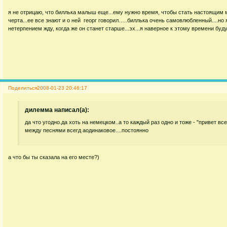
я не отрицаю, что биллька малыш еще...ему нужно время, чтобы стать настоящим му
черта...ее все знают и о ней георг говорил…..биллька очень самовлюбленный....но 
нетерпением жду, когда же он станет старше...эх...я наверное к этому времени бу
Поделиться
2008-01-23 20:46:17
дилемма написал(а):
да что угодно.да хоть на немецком..а то каждый раз одно и тоже - "привет всем
между песнями всегд аодинаковое....постоянно
а что бы ты сказала на его месте?)