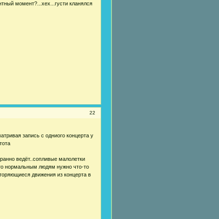
тный момент?...хех...густи кланялся
22
матривая запись с одниого концерта у
тота
игранно ведёт..сопливые малолетки
,что нормальным людям нужно что-то
торяющиеся движения из концерта в