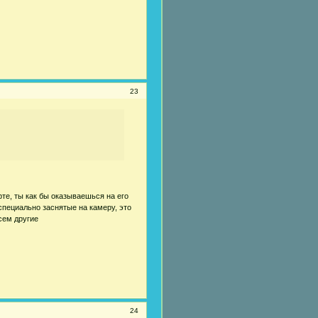
23
те, ты как бы оказываешься на его
 специально заснятые на камеру, это
сем другие
24