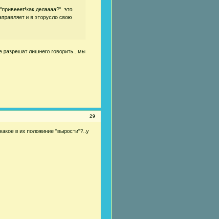
ь"привееет!как делаааа?"..это
направляет и в эторусло свою
не разрешат лишнего говорить...мы
29
.какое в их положиние "вырости"?..у