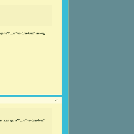
 дела?"...и "ла-бла-бла" между
25
..как дела?"...и "ла-бла-бла"