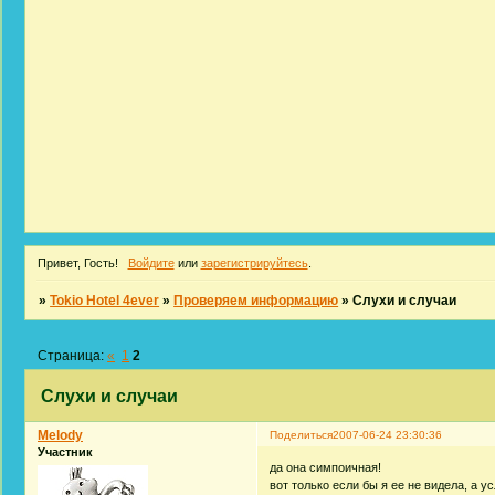
Привет, Гость!
Войдите
или
зарегистрируйтесь
.
»
Tokio Hotel 4ever
»
Проверяем информацию
»
Слухи и случаи
Страница:
«
1
2
Слухи и случаи
Melody
Поделиться
2007-06-24 23:30:36
Участник
да она симпоичная!
вот только если бы я ее не видела, а ус