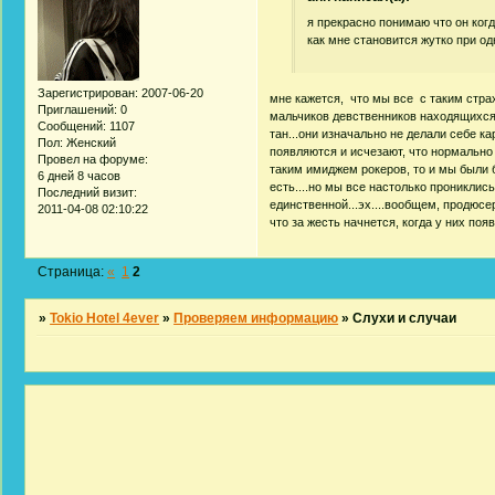
я прекрасно понимаю что он когда
как мне становится жутко при одном
Зарегистрирован
: 2007-06-20
мне кажется, что мы все с таким страх
Приглашений:
0
мальчиков девственников находящихся 
Сообщений:
1107
тан...они изначально не делали себе к
Пол:
Женский
появляются и исчезают, что нормально 
Провел на форуме:
таким имиджем рокеров, то и мы были б
6 дней 8 часов
есть....но мы все настолько прониклис
Последний визит:
единственной...эх....вообщем, продюсе
2011-04-08 02:10:22
что за жесть начнется, когда у них п
Страница:
«
1
2
»
Tokio Hotel 4ever
»
Проверяем информацию
»
Слухи и случаи