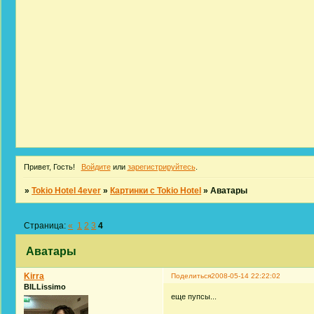
Привет, Гость!
Войдите
или
зарегистрируйтесь
.
»
Tokio Hotel 4ever
»
Картинки с Tokio Hotel
»
Аватары
Страница:
«
1
2
3
4
Аватары
Kirra
Поделиться
2008-05-14 22:22:02
BILLissimo
еще пупсы...