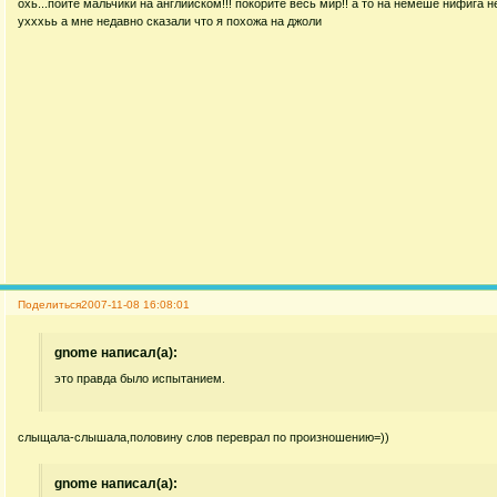
охь...пойте мальчики на английском!!! покорите весь мир!! а то на немеше нифига не
ухххьь а мне недавно сказали что я похожа на джоли
Поделиться
2007-11-08 16:08:01
gnome написал(а):
это правда было испытанием.
cлыщала-слышала,половину слов переврал по произношению=))
gnome написал(а):