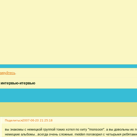
рируйтесь
.
»
интервью-итервью
Поделиться
2007-06-20 21:25:18
вы знакомы с немецкой группой токио хотел по хиту "monsoon". а вы довольны и
немецкие альбомы...всегда очень сложные. meiden поговорил с четырьмя ребятами