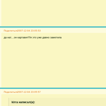
Поделиться
2007-12-04 23:05:53
да нат....он картавит!!!я это уже давно заметила
Поделиться
2007-12-04 23:05:57
kirra написал(а):