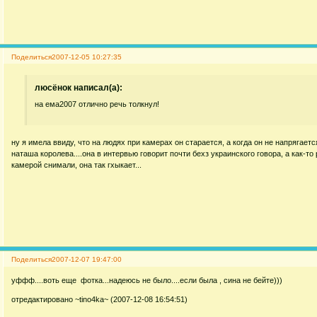
Поделиться
2007-12-05 10:27:35
люсёнок написал(а):
на ема2007 отлично речь толкнул!
ну я имела ввиду, что на людях при камерах он старается, а когда он не напрягается,
наташа королева....она в интервью говорит почти бехз украинского говора, а как-т
камерой снимали, она так гхыкает...
Поделиться
2007-12-07 19:47:00
уффф....воть еще фотка...надеюсь не было....если была , сина не бейте)))
отредактировано ~tino4ka~ (2007-12-08 16:54:51)