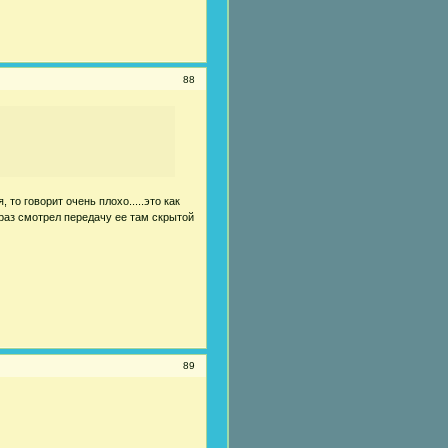
88
 то говорит очень плохо.....это как
о раз смотрел передачу ее там скрытой
89