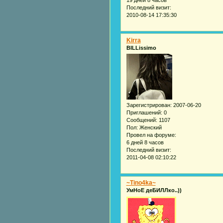
19 дней 8 часов
Последний визит:
2010-08-14 17:35:30
Kirra
BILLissimo
Зарегистрирован
: 2007-06-20
Приглашений:
0
Сообщений:
1107
Пол:
Женский
Провел на форуме:
6 дней 8 часов
Последний визит:
2011-04-08 02:10:22
~Tino4ka~
УмНоЕ деБИЛЛко..))