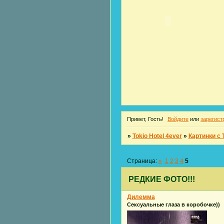
Привет, Гость!
Войдите
или
зарегист
»
Tokio Hotel 4ever
»
Картинки с T
Страница:
«
1
2
3
4
5
РЕДКИЕ ФОТО!!!
Дилемма
Сексуальные глаза в коробочке))