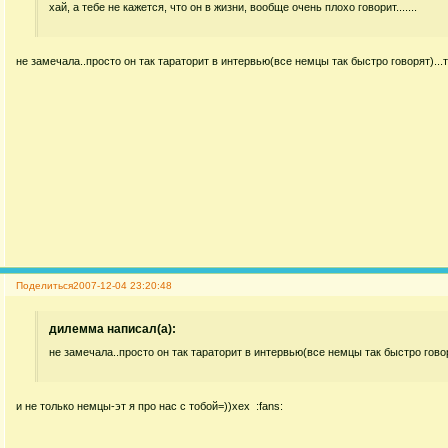
хай, а тебе не кажется, что он в жизни, вообще очень плохо говорит.......
не замечала..просто он так тараторит в интервью(все немцы так быстро говорят)...
Поделиться
2007-12-04 23:20:48
дилемма написал(а):
не замечала..просто он так тараторит в интервью(все немцы так быстро говор
и не только немцы-эт я про нас с тобой=))хех :fans: