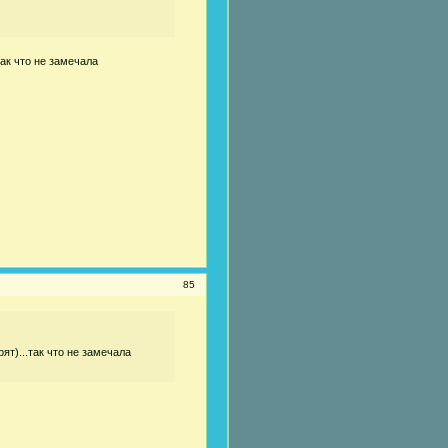
так что не замечала
85
ят)...так что не замечала