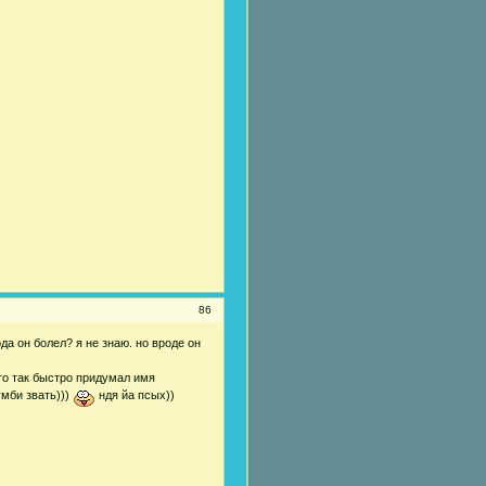
86
да он болел? я не знаю. но вроде он
-то так быстро придумал имя
умби звать)))
ндя йа псых))