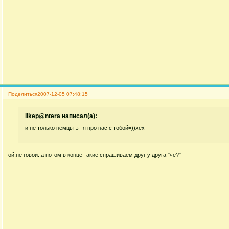
Поделиться
2007-12-05 07:48:15
likep@ntera написал(а):
и не только немцы-эт я про нас с тобой=))хех
ой,не говои..а потом в конце такие спрашиваем друг у друга "чё?"