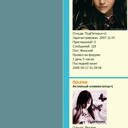
Откуда:
ПодПитерск=))
Зарегистрирован
: 2007-11-07
Приглашений:
0
Сообщений:
118
Пол:
Женский
Провел на форуме:
1 день 5 часов
Последний визит:
2008-04-17 21:29:09
Люсёнок
Активный комментатор=)
Откуда:
Москва