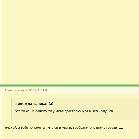
Поделиться
2007-12-04 23:00:30
дилемма написал(а):
это тоже..но почему-то у меня проскользнула мысль акцента
слухай, а тебе не кажется, что он в жизни, вообще очень плохо говорит.......