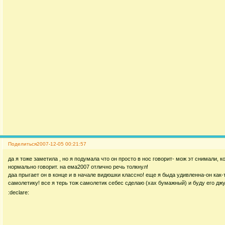
Поделиться
2007-12-05 00:21:57
да я тоже заметила , но я подумала что он просто в нос говорит- мож эт снимали, ко
нормально говорит. на ема2007 отлично речь толкнул!
даа прыгает он в конце и в начале видюшки классно! еще я быда удивленна-он как
самолетику! все я терь тож самолетик себес сделаю (хах бумажный) и буду его дж
:declare: