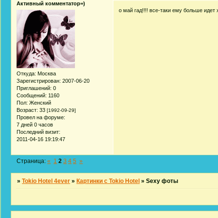
Активный комментатор=)
о май гад!!!! все-таки ему больше идет
Откуда:
Москва
Зарегистрирован
: 2007-06-20
Приглашений:
0
Сообщений:
1160
Пол:
Женский
Возраст:
33
[1992-09-29]
Провел на форуме:
7 дней 0 часов
Последний визит:
2011-04-16 19:19:47
Страница:
«
1
2
3
4
5
»
»
Tokio Hotel 4ever
»
Картинки с Tokio Hotel
»
Sexy фоты