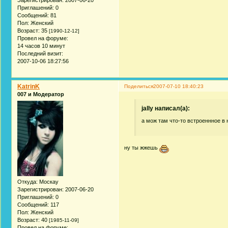
Приглашений:
0
Сообщений:
81
Пол:
Женский
Возраст:
35
[1990-12-12]
Провел на форуме:
14 часов 10 минут
Последний визит:
2007-10-06 18:27:56
KatrinK
Поделиться
2007-07-10 18:40:23
007 и Модератор
jally написал(а):
а мож там что-то встроеннное в 
ну ты жжешь
Откуда:
Москау
Зарегистрирован
: 2007-06-20
Приглашений:
0
Сообщений:
117
Пол:
Женский
Возраст:
40
[1985-11-09]
Провел на форуме: