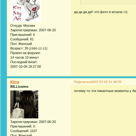
да да да да!! это фото я искала =))
Откуда:
Москва
Зарегистрирован
: 2007-06-20
Приглашений:
0
Сообщений:
81
Пол:
Женский
Возраст:
35
[1990-12-12]
Провел на форуме:
14 часов 10 минут
Последний визит:
2007-10-06 18:27:56
Kirra
Поделиться
2007-07-02 21:36:55
BILLissimo
почему-то эти пикантные моменты у б
Зарегистрирован
: 2007-06-20
Приглашений:
0
Сообщений:
1107
Пол:
Женский