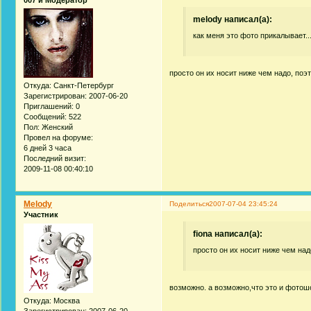
melody написал(а):
как меня это фото прикалывает..
просто он их носит ниже чем надо, поэ
Откуда:
Санкт-Петербург
Зарегистрирован
: 2007-06-20
Приглашений:
0
Сообщений:
522
Пол:
Женский
Провел на форуме:
6 дней 3 часа
Последний визит:
2009-11-08 00:40:10
Melody
Поделиться
2007-07-04 23:45:24
Участник
fiona написал(а):
просто он их носит ниже чем над
возможно. а возможно,что это и фотошо
Откуда:
Москва
Зарегистрирован
: 2007-06-20