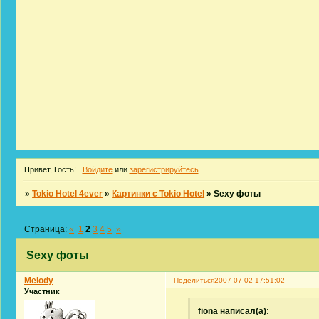
Привет, Гость!
Войдите
или
зарегистрируйтесь
.
»
Tokio Hotel 4ever
»
Картинки с Tokio Hotel
»
Sexy фоты
Страница:
«
1
2
3
4
5
»
Sexy фоты
Melody
Поделиться
2007-07-02 17:51:02
Участник
fiona написал(а):