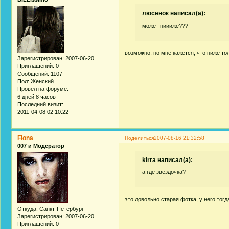
люсёнок написал(а):
может ниииже???
возможно, но мне кажется, что ниже тол
Зарегистрирован
: 2007-06-20
Приглашений:
0
Сообщений:
1107
Пол:
Женский
Провел на форуме:
6 дней 8 часов
Последний визит:
2011-04-08 02:10:22
Fiona
Поделиться
2007-08-16 21:32:58
007 и Модератор
kirra написал(а):
а где звездочка?
это довольно старая фотка, у него тог
Откуда:
Санкт-Петербург
Зарегистрирован
: 2007-06-20
Приглашений:
0