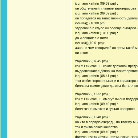
icq : ann kathrin (09:59 pm) :
он общтельный, главное заинтерисовать
icq : ann kathrin (09:59 pm) :
он попадется на таинственность девуш
юлька))) (10:00 pm) :
здорово! а в клубе он вообще смотрел 
icq : ann kathrin (10:00 pm) :
да и общался с ними
юлька)))(10:01pm):
аааа...о чем говорили? он прям такой 
ни с кем.
zaj4enokk (07:45 pm) :
как ты считаешь, каких девчонок предп
выделяющаяся девчонка может привле
icq : ann kathrin (08:41 pm) :
том любит хорошеньких и в характере с
билла на самом деле должна быть очен
zaj4enokk (09:32 pm) :
как ты считаешь, смогут ли они подде
icq : ann kathrin (09:40 pm) :
билл точно сможет и густав наверное
zaj4enokk (09:48 pm) :
на что в первую очередь, по твоему м
так и физические качества.
icq : ann kathrin (09:49 pm) :
фигура, глаза и руки - физические. заг