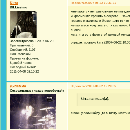
Kirra
Поделиться
2007-06-22 10:31:21
BILLissimo
мне кажется не правильным ее поведени
информацию хранить в секрете.....зачем
говрить о макияже и билле....это то чт
же как и все хочу знать о тх как можн
сценой
кстати, а есть фото этой роковой жен
Зарегистрирован
: 2007-06-20
отредактировано kirra (2007-06-22 10:36
Приглашений:
0
Сообщений:
1107
Пол:
Женский
Провел на форуме:
6 дней 8 часов
Последний визит:
2011-04-08 02:10:22
Дилемма
Поделиться
2007-06-22 12:29:35
Сексуальные глаза в коробочке))
kirra написал(а):
я поищу,если найду ,то выложу.кстати,о