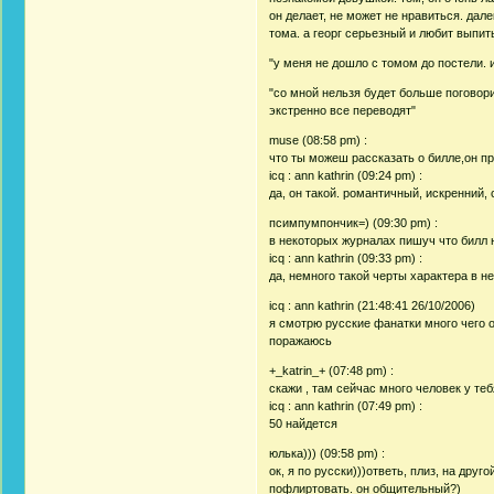
он делает, не может не нравиться. дале
тома. а георг серьезный и любит выпит
"у меня не дошло с томом до постели. 
"со мной нельзя будет больше поговори
экстренно все переводят"
muse (08:58 pm) :
что ты можеш рассказать о билле,он п
icq : ann kathrin (09:24 pm) :
да, он такой. романтичный, искренний,
псимпумпончик=) (09:30 pm) :
в некоторых журналах пишуч что билл н
icq : ann kathrin (09:33 pm) :
да, немного такой черты характера в не
icq : ann kathrin (21:48:41 26/10/2006)
я смотрю русские фанатки много чего о
поражаюсь
+_katrin_+ (07:48 pm) :
скажи , там сейчас много человек у теб
icq : ann kathrin (07:49 pm) :
50 найдется
юлька))) (09:58 pm) :
ок, я по русски)))ответь, плиз, на дру
пофлиртовать. он общительный?)