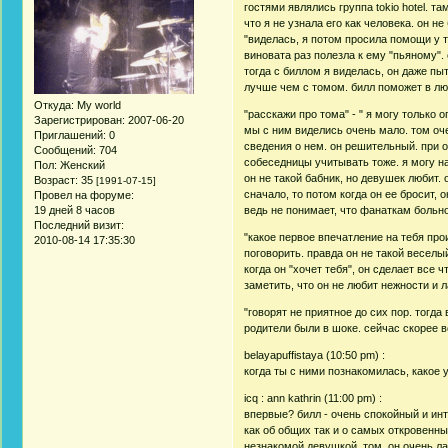
гостями являлись группа tokio hotel. т
что я не узнала его как человека. он н
"виделась, я потом просила помощи у т
виновата раз полезла к ему "пьяному". 
тогда с биллом я виделась, он даже пы
лучше чем с томом. билл поможет в лю
Откуда:
My world
"расскажи про тома" - " я могу только
Зарегистрирован
: 2007-06-20
мы с ним виделись очень мало. том о
Приглашений:
0
сведения о нем. он решительный. при о
Сообщений:
704
собеседницы учитывать тоже. я могу н
Пол:
Женский
он не такой бабник, но девушек любит.
Возраст:
35
[1991-07-15]
сначало, то потом когда он ее бросит, о
Провел на форуме:
ведь не понимает, что фанаткам больно
19 дней 8 часов
Последний визит:
"какое первое впечатление на тебя про
2010-08-14 17:35:30
поговорить. правда он не такой веселы
когда он "хочет тебя", он сделает все 
заметить, что он не любит нежности и л
"говорят не приятное до сих пор. тогд
родители были в шоке. сейчас скорее 
belayapuffistaya (10:50 pm) :
когда ты с ними познакомилась, какое 
icq : ann kathrin (11:00 pm) :
впервые? билл - очень спокойный и инт
как об общих так и о самых откровенны
незнакомой девушкой. том, он очень ла