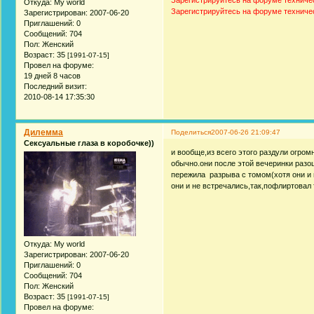
Зарегистрируйтесь на форуме техниче
Откуда:
My world
Зарегистрируйтесь на форуме техниче
Зарегистрирован
: 2007-06-20
Приглашений:
0
Сообщений:
704
Пол:
Женский
Возраст:
35
[1991-07-15]
Провел на форуме:
19 дней 8 часов
Последний визит:
2010-08-14 17:35:30
Дилемма
Поделиться
2007-06-26 21:09:47
Сексуальные глаза в коробочке))
и вообще,из всего этого раздули огром
обычно.они после этой вечеринки разо
пережила разрыва с томом(хотя они и 
они и не встречались,так,пофлиртовал 
Откуда:
My world
Зарегистрирован
: 2007-06-20
Приглашений:
0
Сообщений:
704
Пол:
Женский
Возраст:
35
[1991-07-15]
Провел на форуме: