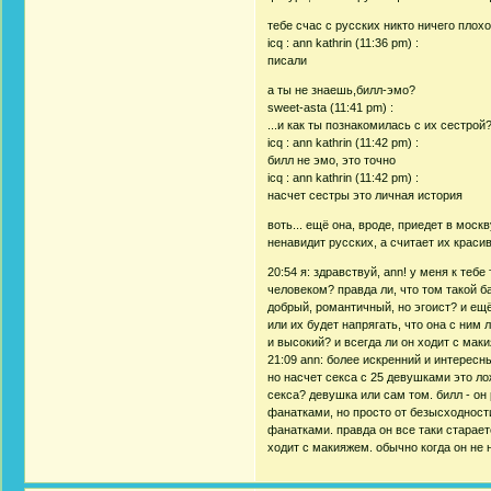
тебе счас с русских никто ничего плохо
icq : ann kathrin (11:36 pm) :
писали
а ты не знаешь,билл-эмо?
sweet-asta (11:41 pm) :
...и как ты познакомилась с их сестрой
icq : ann kathrin (11:42 pm) :
билл не эмо, это точно
icq : ann kathrin (11:42 pm) :
насчет сестры это личная история
воть... ещё она, вроде, приедет в моск
ненавидит русских, а считает их краси
20:54 я: здравствуй, ann! у меня к теб
человеком? правда ли, что том такой ба
добрый, романтичный, но эгоист? и ещ
или их будет напрягать, что она с ним 
и высокий? и всегда ли он ходит с мак
21:09 ann: более искренний и интересны
но насчет секса с 25 девушками это ло
секса? девушка или сам том. билл - он 
фанатками, но просто от безысходности
фанатками. правда он все таки старае
ходит с макияжем. обычно когда он не 