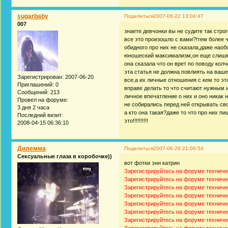
sugarbaby
Поделиться
2007-06-22 13:04:47
007
знаете девчонки вы не судите так строг
все это произошло с вами?!тем более ч
обидного про них не сказала,даже наоб
юношеский максимализм,он еще слишком
она сказала что он врет по поводу кол
эта статья не должна повлиять на ваш
Зарегистрирован
: 2007-06-20
все,а их личные отношения с кем то это 
Приглашений:
0
вправе делать то что считают нужным и 
Сообщений:
213
личное впечатление о них и оно никак 
Провел на форуме:
не собирались перед ней открывать сво
3 дня 2 часа
а кто она такая?даже то что про них п
Последний визит:
это!!!!!!!!!!
2008-04-15 06:36:10
Дилемма
Поделиться
2007-06-26 21:06:54
Сексуальные глаза в коробочке))
вот фотки энн катрин
Зарегистрируйтесь на форуме техниче
Зарегистрируйтесь на форуме техниче
Зарегистрируйтесь на форуме техниче
Зарегистрируйтесь на форуме техниче
Зарегистрируйтесь на форуме техниче
Зарегистрируйтесь на форуме техниче
Зарегистрируйтесь на форуме техниче