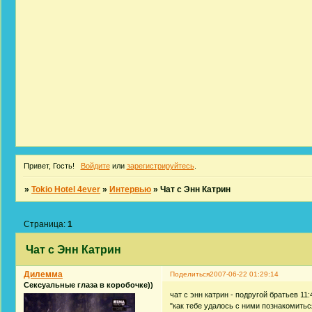
Привет, Гость!
Войдите
или
зарегистрируйтесь
.
»
Tokio Hotel 4ever
»
Интервью
»
Чат с Энн Катрин
Страница:
1
Чат с Энн Катрин
Дилемма
Поделиться
2007-06-22 01:29:14
Сексуальные глаза в коробочке))
чат с энн катрин - подругой братьев 11
"как тебе удалось с ними познакомитьс