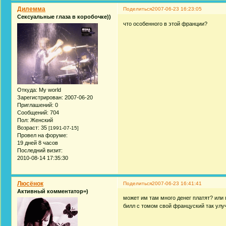
Дилемма
Поделиться
2007-06-23 16:23:05
Сексуальные глаза в коробочке))
что особенного в этой франции?
Откуда:
My world
Зарегистрирован
: 2007-06-20
Приглашений:
0
Сообщений:
704
Пол:
Женский
Возраст:
35
[1991-07-15]
Провел на форуме:
19 дней 8 часов
Последний визит:
2010-08-14 17:35:30
Люсёнок
Поделиться
2007-06-23 16:41:41
Активный комментатор=)
может им там много денег платят? или
билл с томом свой француский так улу