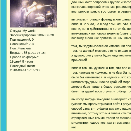
длинный лист вопросов к группе и заго
оказалась хорошей. итак, мы решили пр
восприняли идею с восторгом, и решили
вы знали, что ваши французские фанат
билл: я не знал, но я рад слышать это.
песни, но, я действительно хотел бы п
Откуда:
My world
волноваться по поводу акцента (смеет
Зарегистрирован
: 2007-06-20
поэтому я больше привязан к ним. име
Приглашений:
0
Сообщений:
704
том, ты задумывался об изменении св
Пол:
Женский
том: на данный момент, это не входит в
Возраст:
35
[1991-07-15]
я думаю, они у меня будут еще несколь
Провел на форуме:
прической.
19 дней 8 часов
Последний визит:
билл и том, вы думали о том, что все 
2010-08-14 17:35:30
том: насколько я думаю, я не был бы п
было бы измениться. я надеюсь, что ко
немного трудным. или по крайней мере 
должна будет видеть бодрствующие лицо
билл: ты дурак! посмотрим, что будет
вы когда нибудь заходите в интернет 
густав: мы просматриваем сайты регуляр
способ узнать что фаны думаю о наших
внимание, потому что мы знаем что фа
отрицательные комментарии от фанов на
множество подростков, как в германии, 
нас.