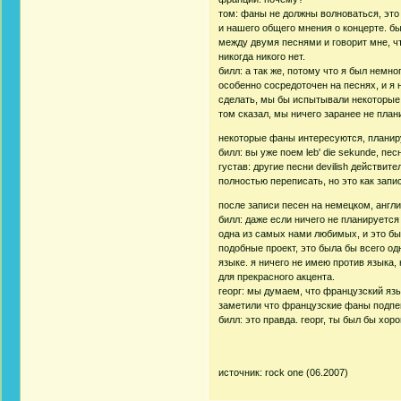
том: фаны не должны волноваться, это 
и нашего общего мнения о концерте. бы
между двумя песнями и говорит мне, чт
никогда никого нет.
билл: а так же, потому что я был немно
особенно сосредоточен на песнях, и я 
сделать, мы бы испытывали некоторые 
том сказал, мы ничего заранее не план
некоторые фаны интересуются, планиру
билл: вы уже поем leb' die sekunde, пес
густав: другие песни devilish действит
полностью переписать, но это как зап
после записи песен на немецком, англ
билл: даже если ничего не планируетс
одна из самых нами любимых, и это бы
подобные проект, это была бы всего о
языке. я ничего не имею против языка
для прекрасного акцента.
георг: мы думаем, что французский язы
заметили что французские фаны подпе
билл: это правда. георг, ты был бы хо
источник: rock one (06.2007)