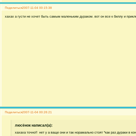
Поделиться
2007-11-04 00:15:38
хахах а густи не хочет быть самым маленьким дураком. вот он все к биллу и прикл
Поделиться
2007-11-04 00:26:21
люсёнок написал(а):
хахаха точно!! нет у а ваще они и так норамально стоят *как раз дураки в кон