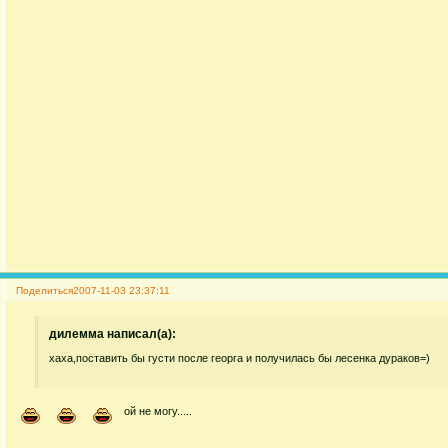
Поделиться
2007-11-03 23:37:11
дилемма написал(а):
хаха,поставить бы густи после георга и получилась бы лесенка дураков=)
ой не могу.....