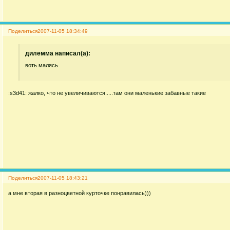
Поделиться
2007-11-05 18:34:49
дилемма написал(а):
воть малясь
:s3d41: жалко, что не увеличиваются.....там они маленькие забавные такие
Поделиться
2007-11-05 18:43:21
а мне вторая в разноцветной курточке понравилась)))