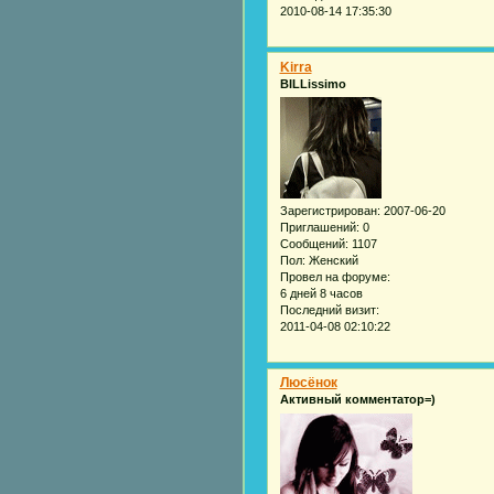
2010-08-14 17:35:30
Kirra
BILLissimo
Зарегистрирован
: 2007-06-20
Приглашений:
0
Сообщений:
1107
Пол:
Женский
Провел на форуме:
6 дней 8 часов
Последний визит:
2011-04-08 02:10:22
Люсёнок
Активный комментатор=)