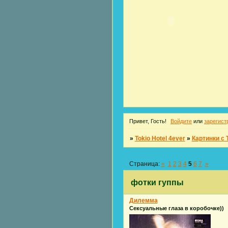
Привет, Гость!
Войдите
или
зарегист
»
Tokio Hotel 4ever
»
Картинки с T
Страница:
«
1
2
3
4
5
6
7
»
фотки гуппы
Дилемма
Сексуальные глаза в коробочке))