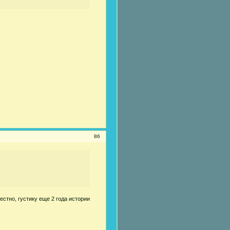
86
честно, густику еще 2 года истории