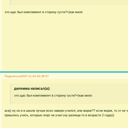
это щас был комплимент в сторону густи?=)как мило
Поделиться
2007-11-04 00:38:57
дилемма написал(а):
это щас был комплимент в сторону густи?=)как мило
ага)) ну он и в школе лучше всех наверн учился, или жорик?? если жорик, то эт не 
пришлось учить, которые георг не учил (ну разница-то в возрасте 2 года)))