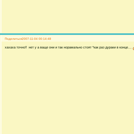
Поделиться
2007-11-04 00:14:48
хахаха точно!! нет у а ваще они и так норамально стоят *как раз дураки в конце....