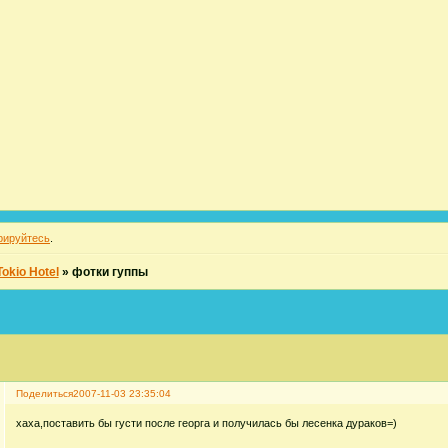
рируйтесь
.
okio Hotel
»
фотки гуппы
Поделиться
2007-11-03 23:35:04
хаха,поставить бы густи после георга и получилась бы лесенка дураков=)