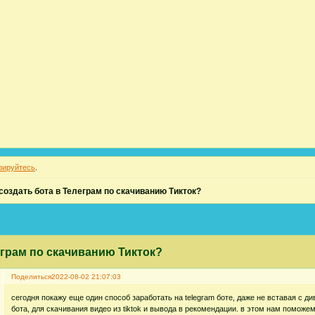
рируйтесь
.
создать бота в Телеграм по скачиванию Тикток?
еграм по скачиванию Тикток?
Поделиться
2022-08-02 21:07:03
сегодня покажу еще один способ заработать на telegram боте, даже не вставая с ди
бота, для скачивания видео из tiktok и вывода в рекомендации. в этом нам поможе