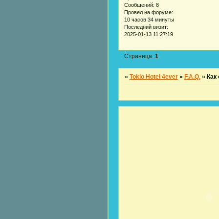
Сообщений:
8
Провел на форуме:
10 часов 34 минуты
Последний визит:
2025-01-13 11:27:19
Страница:
1
»
Tokio Hotel 4ever
»
F.A.Q.
»
Как 