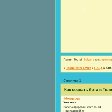
Привет, Гость!
Войдите
или
зарегист
»
Tokio Hotel 4ever
»
F.A.Q.
»
Как 
Страница:
1
Как создать бота в Тел
ifdowqabqa
Участник
Зарегистрирован
: 2022-05-04
Приглашений:
0