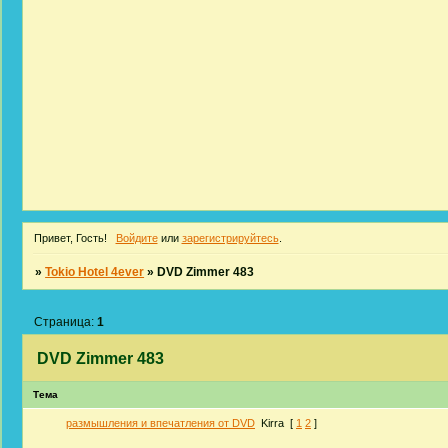
Привет, Гость!
Войдите
или
зарегистрируйтесь
.
»
Tokio Hotel 4ever
»
DVD Zimmer 483
Страница:
1
DVD Zimmer 483
Тема
размышления и впечатления от DVD
Kirra
[
1
2
]