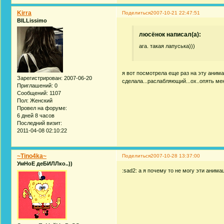
Kirra
Поделиться
2007-10-21 22:47:51
BILLissimo
люсёнок написал(а):
ага. такая лапуська)))
я вот посмотрела еще раз на эту анимац
Зарегистрирован
: 2007-06-20
сделала...раслабляющий...ох..опять ме
Приглашений:
0
Сообщений:
1107
Пол:
Женский
Провел на форуме:
6 дней 8 часов
Последний визит:
2011-04-08 02:10:22
~Tino4ka~
Поделиться
2007-10-28 13:37:00
УмНоЕ деБИЛЛко..))
:sad2: а я почему то не могу эти анима