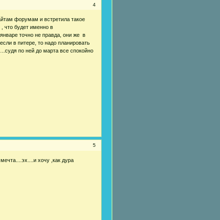
4
 сайтам форумам и встретила такое
 , что будет именно в
в январе точно не правда, они же в
 если в питере, то надо планировать
.судя по ней до марта все спокойно
5
мечта....эх....и хочу ,как дура