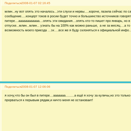
Поделиться
2008-01-07 02:16:45
млин...ну вот опять это началось...эти слухи и нервы.....короче, лазила сейчас по
сообщение.....концерт токов в росии будет точно и большинство источников говорят
питере....аааааааааааа....опять эти ожидания....опять кто-то пишет про январь, но 
отпуске...млин...млин... узнать бы на 100% как можно раньше, а не за месяц….а то
возможность моего приезда …эх….все же я буду склоняться к официальной инфо….
Поделиться
2008-01-07 12:06:06
я хочу,что бы он был в питере....ааааааа..........а ещё я хочу за куличы,но это только 
прорваться к перывым рядам,и ничто меня не остановаит!