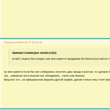
Поделиться
2008-01-07 00:34:30
принцесскавкедах написал(а):
еслиб 1 марта был коцнрт уже мне кажется продавали бы билеты!)остаётся то
ну мне кажется если бы они собирались посетить два города в россии, то сделали б
так....наверное анти решили нас обнадежить...такое уже бывало
бред все это...на официальном форуме другой график, думаю только ему стоит вер