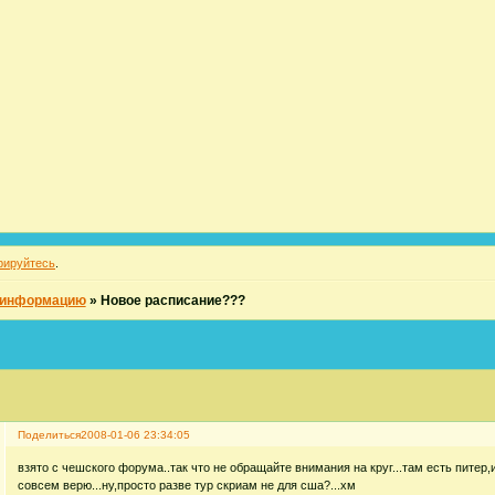
рируйтесь
.
 информацию
»
Новое расписание???
Поделиться
2008-01-06 23:34:05
взято с чешского форума..так что не обращайте внимания на круг...там есть питер,ие
совсем верю...ну,просто разве тур скриам не для сша?...хм