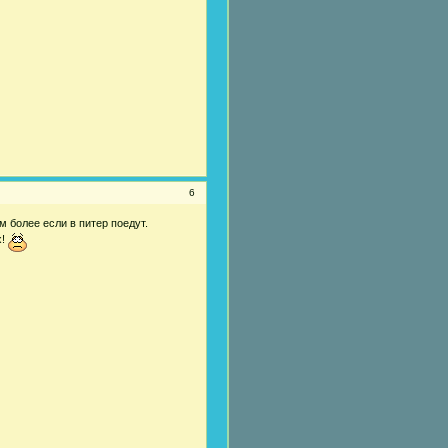
6
м более если в питер поедут.
х!