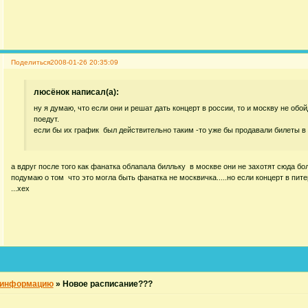
Поделиться
2008-01-26 20:35:09
люсёнок написал(а):
ну я думаю, что если они и решат дать концерт в россии, то и москву не обой
поедут.
если бы их график был действительно таким -то уже бы продавали билеты в 
а вдруг после того как фанатка облапала билльку в москве они не захотят сюда бол
подумаю о том что это могла быть фанатка не москвичка.....но если концерт в пите
...хех
 информацию
»
Новое расписание???