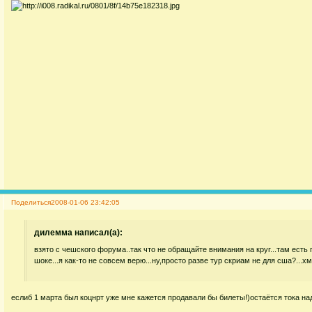
Поделиться
2008-01-06 23:42:05
дилемма написал(а):
взято с чешского форума..так что не обращайте внимания на круг...там есть п
шоке...я как-то не совсем верю...ну,просто разве тур скриам не для сша?...х
еслиб 1 марта был коцнрт уже мне кажется продавали бы билеты!)остаётся тока над