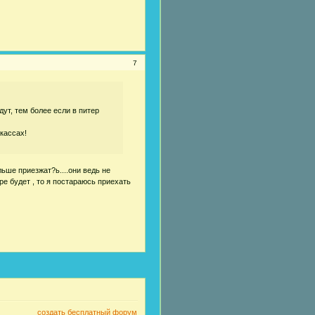
7
дут, тем более если в питер
кассах!
ьше приезжат?ь....они ведь не
ре будет , то я постараюсь приехать
создать бесплатный форум