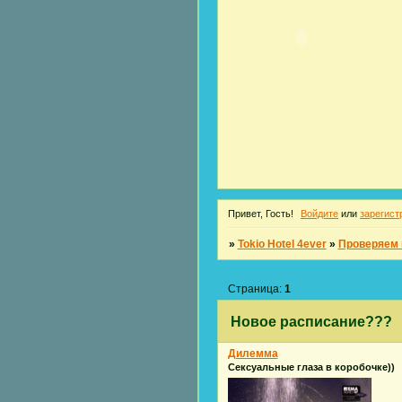
Привет, Гость!
Войдите
или
зарегист
»
Tokio Hotel 4ever
»
Проверяем
Страница:
1
Новое расписание???
Дилемма
Сексуальные глаза в коробочке))