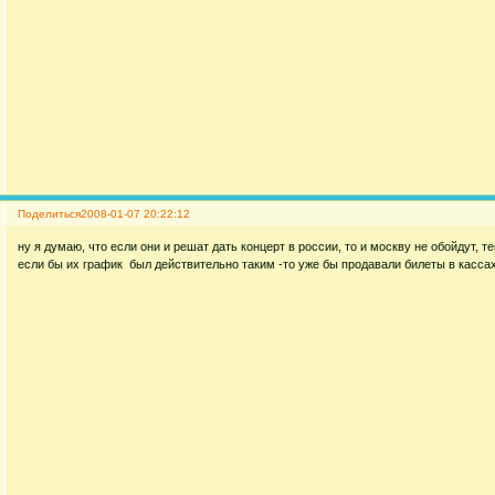
Поделиться
2008-01-07 20:22:12
ну я думаю, что если они и решат дать концерт в россии, то и москву не обойдут, те
если бы их график был действительно таким -то уже бы продавали билеты в касса