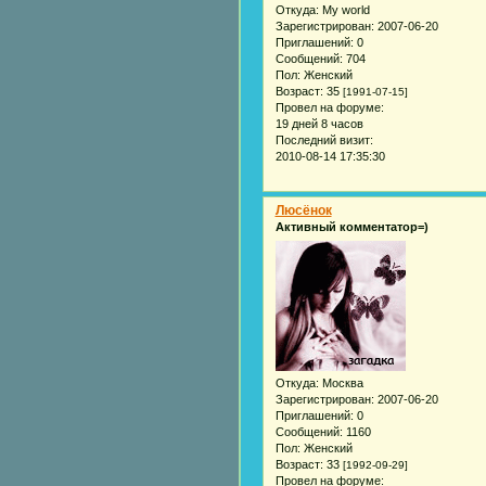
Откуда:
My world
Зарегистрирован
: 2007-06-20
Приглашений:
0
Сообщений:
704
Пол:
Женский
Возраст:
35
[1991-07-15]
Провел на форуме:
19 дней 8 часов
Последний визит:
2010-08-14 17:35:30
Люсёнок
Активный комментатор=)
Откуда:
Москва
Зарегистрирован
: 2007-06-20
Приглашений:
0
Сообщений:
1160
Пол:
Женский
Возраст:
33
[1992-09-29]
Провел на форуме: