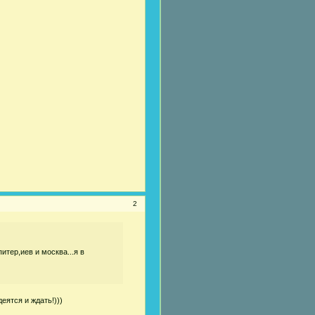
2
итер,иев и москва...я в
м
еятся и ждать!)))