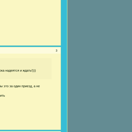
3
ка надеятся и ждать!)))
ы это за один приезд, а не
ить