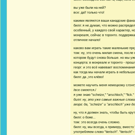
вы уже были на ней?
все: да!! только что!
какими являются ваши канадские фана
билл: я не думаю, что можно распреде
особенный, у каждого свой характер, н
монреаля, сейчас в торонто. поддержк
отличное начало!
каково вам играть такие маленькие пр
том: ну, это очень милая смена, после
котором будут снова больше. но мы уж
концерта: в монреале и торонто - прош
георг: и это всё навевает воспоминани
как тогда мы начали играть в небольши
билл: да ,это клёво!
можете научить меня немецкому слэнгу? я
/все смеются./
я уже знаю "scheize," "arschloch," "fick."
билл: ну, это уже самые важные слова
георг: да, "scheize" и "arschloch" уже 
ну, что я должен знать, чтобы быть кр
билл: о боже...
том: это всегда очень сложно.
билл: ну, мы всегда, к примеру, вместо "
употребляем слово "tierisch". "tierisch