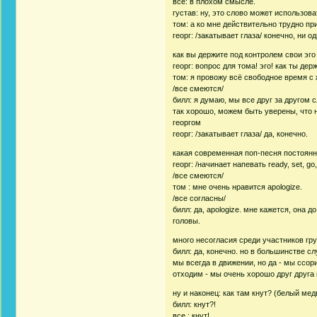
все: в плохом смысле.
густав: ну, это слово может использов
том: а ко мне действительно трудно пр
георг: /закатывает глаза/ конечно, ни од
как вы держите под контролем свои эг
георг: вопрос для тома! эго! как ты де
том: я провожу всё свободное время с
/все смеются/
билл: я думаю, мы все друг за другом с
так хорошо, можем быть уверены, что н
георгом
георг: /закатывает глаза/ да, конечно.
какая современная поп-песня постоянно
георг: /начинает напевать ready, set, 
/все смеются/
том : мне очень нравится apologize.
/все согласны/
билл: да, apologize. мне кажется, она 
головы.
много несогласия среди участников гр
билл: да, конечно. но в большинстве с
мы всегда в движении, но да - мы ссори
отходим - мы очень хорошо друг друга
ну и наконец: как там кнут? (белый ме
билл: кнут?!
все : кнут!