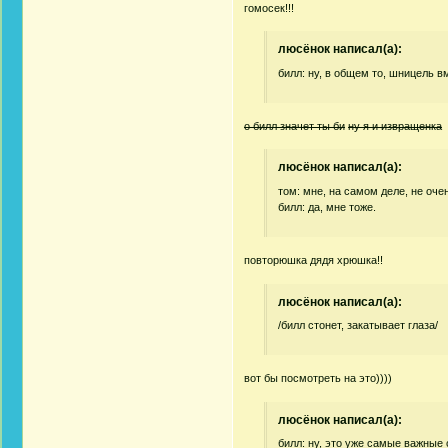
гомосек!!!
люсёнок написал(а):
билл: ну, в общем то, шницель в
о билл значет ты би
ну я и извращенка
люсёнок написал(а):
том: мне, на самом деле, не оче
билл: да, мне тоже.
повторюшка дядя хрюшка!!
люсёнок написал(а):
/билл стонет, закатывает глаза/
вот бы посмотреть на это))))
люсёнок написал(а):
билл: ну, это уже самые важные 