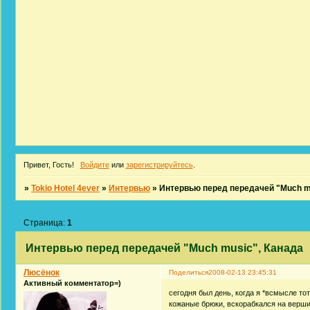
Привет, Гость!
Войдите
или
зарегистрируйтесь
.
»
Tokio Hotel 4ever
»
Интервью
»
Интервью перед передачей "Much m
Страница:
1
Интервью перед передачей "Much music", Канада
Люсёнок
Поделиться
2008-02-13 23:45:31
Активный комментатор=)
сегодня был день, когда я *всмысле то
кожаные брюки, вскорабкался на верши