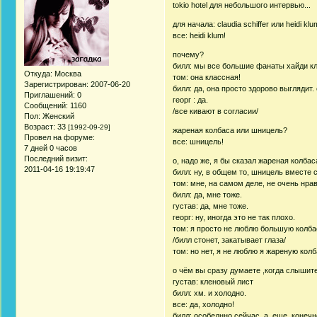
tokio hotel для небольшого интервью...
для начала: claudia schiffer или heidi kl
все: heidi klum!
почему?
билл: мы все большие фанаты хайди к
Откуда:
Москва
том: она классная!
Зарегистрирован
: 2007-06-20
билл: да, она просто здорово выглядит
Приглашений:
0
георг : да.
Сообщений:
1160
/все кивают в согласии/
Пол:
Женский
Возраст:
33
[1992-09-29]
жареная колбаса или шницель?
Провел на форуме:
все: шницель!
7 дней 0 часов
Последний визит:
о, надо же, я бы сказал жареная колбас
2011-04-16 19:19:47
билл: ну, в общем то, шницель вместе с
том: мне, на самом деле, не очень нра
билл: да, мне тоже.
густав: да, мне тоже.
георг: ну, иногда это не так плохо.
том: я просто не люблю большую колбасу
/билл стонет, закатывает глаза/
том: но нет, я не люблю я жареную колб
о чём вы сразу думаете ,когда слышите
густав: кленовый лист
билл: хм. и холодно.
все: да, холодно!
билл: особеднно сейчас. а, еще, конеч