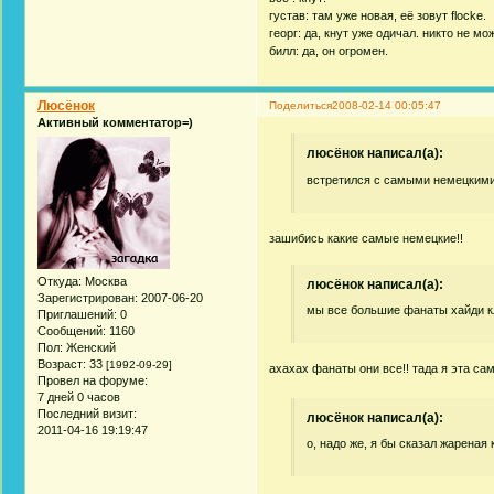
густав: там уже новая, её зовут flocke.
георг: да, кнут уже одичал. никто не мож
билл: да, он огромен.
Люсёнок
Поделиться
2008-02-14 00:05:47
Активный комментатор=)
люсёнок написал(а):
встретился с самыми немецкими 
зашибись какие самые немецкие!!
Откуда:
Москва
люсёнок написал(а):
Зарегистрирован
: 2007-06-20
мы все большие фанаты хайди к
Приглашений:
0
Сообщений:
1160
Пол:
Женский
Возраст:
33
[1992-09-29]
ахахах фанаты они все!! тада я эта са
Провел на форуме:
7 дней 0 часов
Последний визит:
люсёнок написал(а):
2011-04-16 19:19:47
о, надо же, я бы сказал жареная 