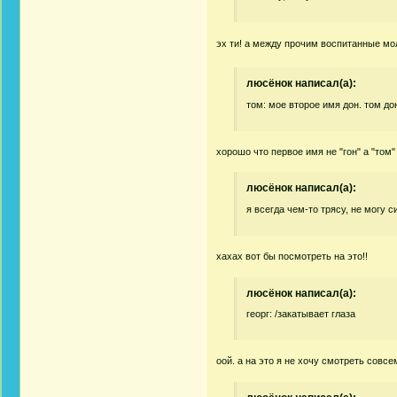
эх ти! а между прочим воспитанные м
люсёнок написал(а):
том: мое второе имя дон. том до
хорошо что первое имя не "гон" а "том
люсёнок написал(а):
я всегда чем-то трясу, не могу с
хахах вот бы посмотреть на это!!
люсёнок написал(а):
георг: /закатывает глаза
оой. а на это я не хочу смотреть совсем