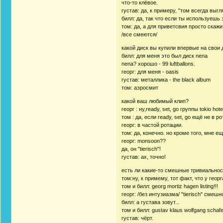
что-то клёвое.
густав: да, к примеру, "том всегда выгля
билл: да, так что если ты используешь
том: да, а для приветсвия просто скажи "
/все смеются/
какой диск вы купили впервые на свои 
билл: для меня это был диск nena
nena? хорошо - 99 luftballons.
георг: для меня - oasis
густав: металлика - the black album
том: аэросмит
какой ваш любимый клип?
георг : ну,ready, set, go группы tokio ho
том : да, если ready, set, go ещё не в р
георг: в частой ротации.
том: да, конечно. но кроме того, мне ещ
георг: monsoon??
да, он "tierisch"!
густав: ах, точно!
есть ли какие-то смешные тривиальнос
том:ну, к примему, тот факт, что у геор
том и билл: georg mortiz hagen listing!!!
георг: /без интузиазма/ "tierisch" смешн
билл: а густава зовут...
том и билл: gustav klaus wolfgang schafer
густав: чёрт.