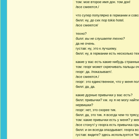
том: мое второе имя дон. том дон!
/все смеются./
что супер популярно в германии и сов
билл: ну, до сих пор tokio hotel.
/все смеются/
техно?
билл: вы не слушаете техно?
да не очень.
густав: ну, это к лучшему.
билл: ну, в германии есть несколько те
какие у вас есть какие-нибудь странны
том: георг может скрючивать пальцы о
георг: да. /показывает/.
/все смеются./
георг: это единственное, что у меня по
билл: да, да.
какие дурные привычки у вас есть?
билл: привычки? хм. ну я не могу найти
нервишки?
георг: нет, это скорее тик.
билл: да, это тик. я всегда чем-то тряс
том: какие привычки есть у меня? у мен
/все стонут/ у георга есть привычка ср
билл: и он всегда опаздывает. георга все
густав: видите? здесь используется "tier