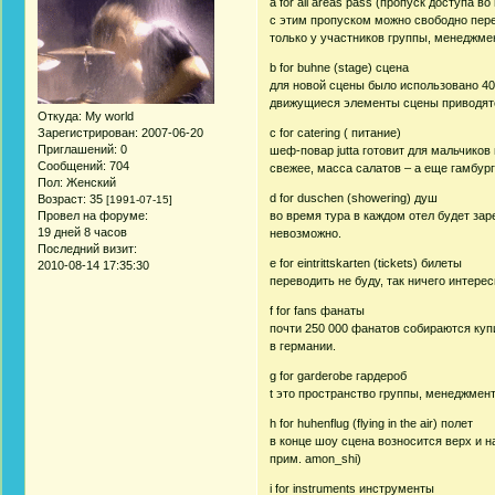
a for all areas pass (пропуск доступа в
с этим пропуском можно свободно перед
только у участников группы, менеджмен
b for buhne (stage) сцена
для новой сцены было использовано 40
движущиеся элементы сцены приводятся
Откуда:
My world
c for catering ( питание)
Зарегистрирован
: 2007-06-20
Приглашений:
0
шеф-повар jutta готовит для мальчиков 
Сообщений:
704
свежее, масса салатов – а еще гамбур
Пол:
Женский
d for duschen (showering) душ
Возраст:
35
[1991-07-15]
во время тура в каждом отел будет зар
Провел на форуме:
19 дней 8 часов
невозможно.
Последний визит:
e for eintrittskarten (tickets) билеты
2010-08-14 17:35:30
переводить не буду, так ничего интерес
f for fans фанаты
почти 250 000 фанатов собираются купи
в германии.
g for garderobe гардероб
t это пространство группы, менеджмент
h for huhenflug (flying in the air) полет
в конце шоу сцена возносится верх и н
прим. amon_shi)
i for instruments инструменты