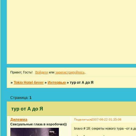
Привет, Гость!
Войдите
или
зарегистрируйтесь
.
»
Tokio Hotel 4ever
»
Интервью
»
тур от А до Я
Страница:
1
тур от А до Я
Дилемма
Поделиться
2007-06-22 01:35:06
Сексуальные глаза в коробочке))
bravo # 18: секреты нового тура –от а д