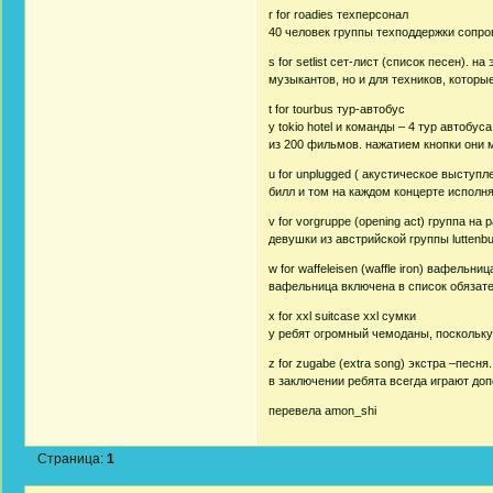
r for roadies техперсонал
40 человек группы техподдержки сопрово
s for setlist сет-лист (список песен).
музыкантов, но и для техников, котор
t for tourbus тур-автобус
у tokio hotel и команды – 4 тур автобу
из 200 фильмов. нажатием кнопки они м
u for unplugged ( акустическое выступл
билл и том на каждом концерте исполня
v for vorgruppe (opening act) группа на 
девушки из австрийской группы luttenbur
w for waffeleisen (waffle iron) вафельниц
вафельница включена в список обязател
x for xxl suitcase xxl сумки
у ребят огромный чемоданы, поскольку
z for zugabe (extra song) экстра –песня.
в заключении ребята всегда играют доп
перевела amon_shi
Страница:
1