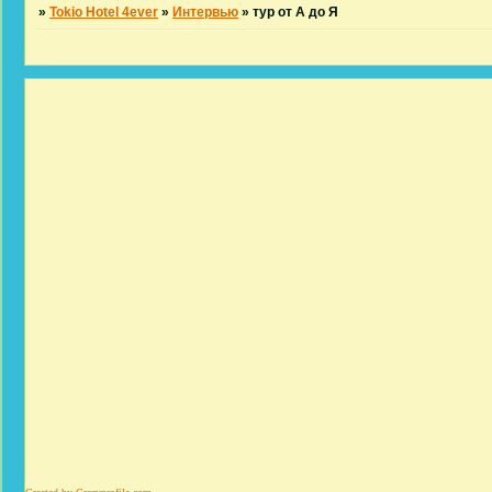
»
Tokio Hotel 4ever
»
Интервью
»
тур от А до Я