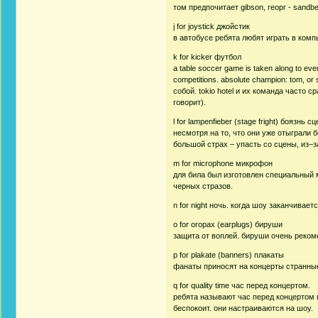
том предпочитает gibson, георг - sandbe
j for joystick джойстик
в автобусе ребята любят играть в комп
k for kicker футбол
a table soccer game is taken along to eve
competitions. absolute champion: tom, o
собой. tokio hotel и их команда часто 
говорит).
l for lampenfieber (stage fright) боязнь с
несмотря на то, что они уже отыграли 
большой страх – упасть со сцены, из–з
m for microphone микрофон
для била был изготовлен специальный 
черных стразов.
n for night ночь. когда шоу заканчивает
o for oropax (earplugs) бируши
защита от воплей. бируши очень реком
p for plakate (banners) плакаты
фанаты приносят на концерты странные 
q for quality time час перед концертом.
ребята называют час перед концертом 
беспокоит. они настраиваются на шоу.