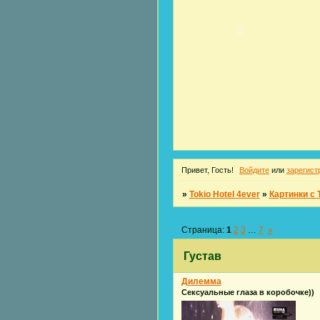
Привет, Гость!
Войдите
или
зарегист
»
Tokio Hotel 4ever
»
Картинки с T
Страница:
1
2
3
…
7
»
Густав
Дилемма
Сексуальные глаза в коробочке))