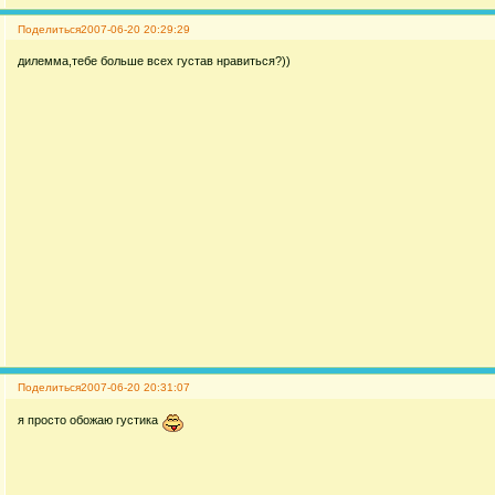
Поделиться
2007-06-20 20:29:29
дилемма,тебе больше всех густав нравиться?))
Поделиться
2007-06-20 20:31:07
я просто обожаю густика