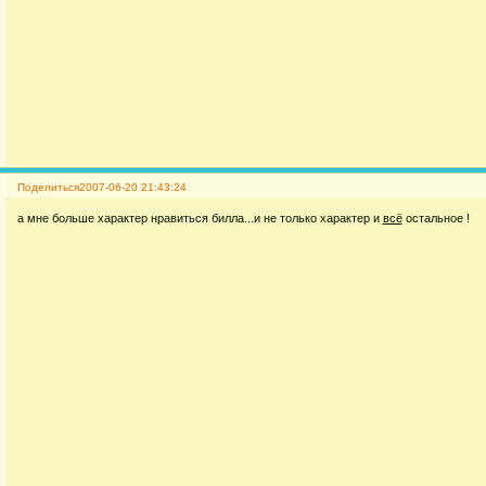
Поделиться
2007-06-20 21:43:24
а мне больше характер нравиться билла...и не только характер и
всё
остальное !