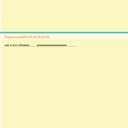
Поделиться
2007-06-20 20:21:56
как я его обожаю.........ммммммммммммм...........