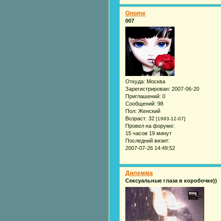
Gnome
007
Откуда:
Москва
Зарегистрирован
: 2007-06-20
Приглашений:
0
Сообщений:
98
Пол:
Женский
Возраст:
32
[1993-12-07]
Провел на форуме:
15 часов 19 минут
Последний визит:
2007-07-26 14:49:52
Дилемма
Сексуальные глаза в коробочке))