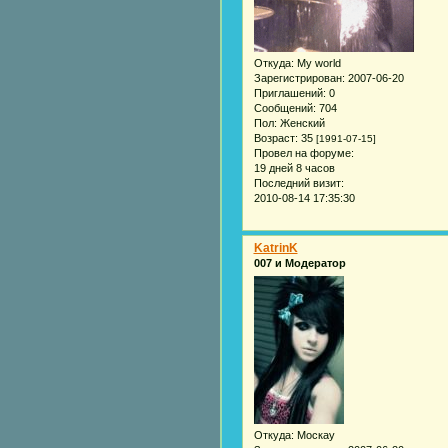
Откуда:
My world
Зарегистрирован
: 2007-06-20
Приглашений:
0
Сообщений:
704
Пол:
Женский
Возраст:
35
[1991-07-15]
Провел на форуме:
19 дней 8 часов
Последний визит:
2010-08-14 17:35:30
KatrinK
007 и Модератор
Откуда:
Москау