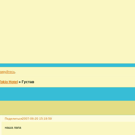
рируйтесь
.
okio Hotel
»
Густав
Поделиться
2007-06-20 15:19:59
наша лапа